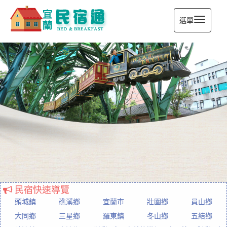
選單
宜蘭民宿通
民宿快速導覽
頭城鎮
礁溪鄉
宜蘭市
壯圍鄉
員山鄉
大同鄉
三星鄉
羅東鎮
冬山鄉
五結鄉