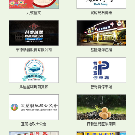
九號藝文
賞鯨烏石傳奇
榮德紙器股份有限公司
基隆港海產樓
北極星噶瑪蘭賞鯨
管得寬停車場
宜蘭地政士公會
日新豐尚匠梨果園