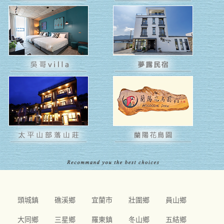
頭城鎮
礁溪鄉
宜蘭市
壯圍鄉
員山鄉
大同鄉
三星鄉
羅東鎮
冬山鄉
五結鄉