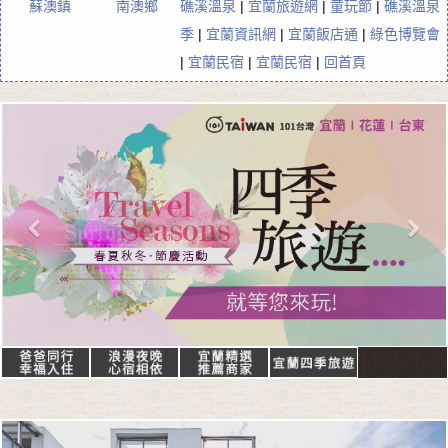
蘇澳鎮
南澳鄉
礁溪溫泉
|
宜蘭旅遊網
|
童玩節
|
礁溪溫泉
季
|
宜蘭資訊網
|
宜蘭飯店通
|
綠色博覽會
|
宜蘭民宿
|
宜蘭民宿
|
回首頁