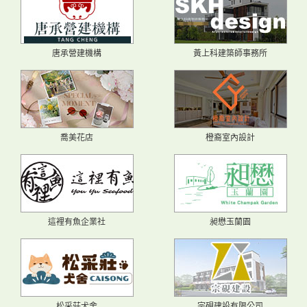
唐承營建機構
黃上科建築師事務所
喬美花店
橙裔室內設計
這裡有魚企業社
昶懋玉蘭園
松采莊犬舍
宗硯建設有限公司