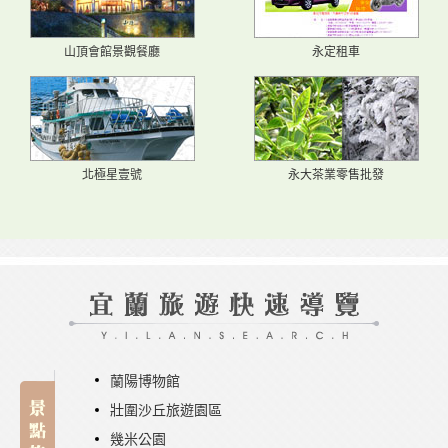
山頂會館景觀餐廳
永定租車
北極星壹號
永大茶業零售批發
蘭陽博物館
壯圍沙丘旅遊園區
幾米公園