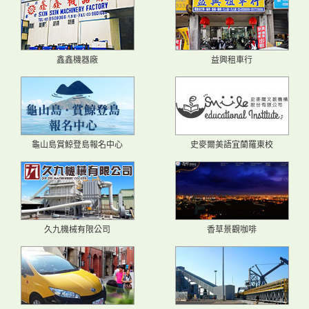
鑫鑫機器廠
益興租車行
龜山島賞鯨登島報名中心
史麥爾美語宜蘭羅東校
久九機械有限公司
香草景觀咖啡