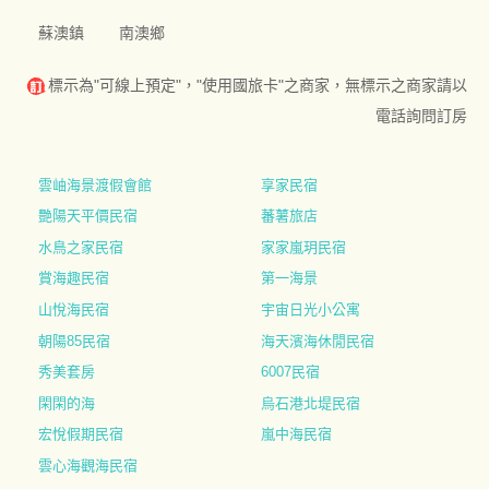
蘇澳鎮
南澳鄉
標示為"可線上預定"，"使用國旅卡"之商家，無標示之商家請以
電話詢問訂房
雲岫海景渡假會館
享家民宿
艷陽天平價民宿
蕃薯旅店
水鳥之家民宿
家家嵐玥民宿
賞海趣民宿
第一海景
山悅海民宿
宇宙日光小公寓
朝陽85民宿
海天濱海休閒民宿
秀美套房
6007民宿
閑閑的海
烏石港北堤民宿
宏悅假期民宿
嵐中海民宿
雲心海觀海民宿