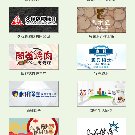
久樺橡膠廠有限公司
台灣木匠檜木桶
簡爸烤肉專賣店
宜興純水
龍翔保全
誠萍生活傢俱