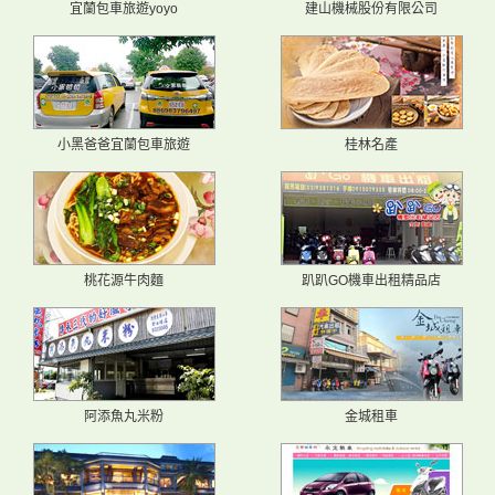
宜蘭包車旅遊yoyo
建山機械股份有限公司
小黑爸爸宜蘭包車旅遊
桂林名產
桃花源牛肉麵
趴趴GO機車出租精品店
阿添魚丸米粉
金城租車