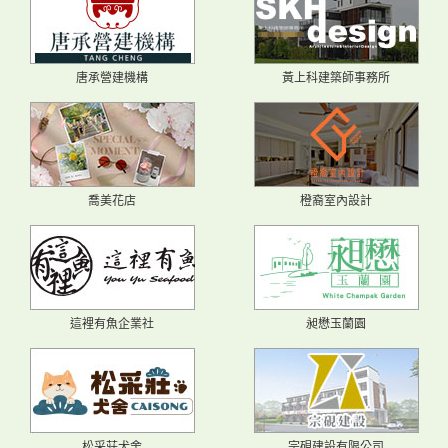
唐承營建機構
黃上科建築師事務所
喬美花店
橙裔室內設計
這裡有魚企業社
昶懋玉蘭園
松采莊犬舍
宗硯建設有限公司