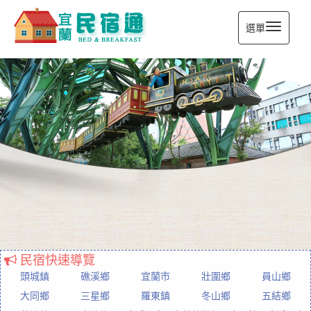
選單
宜蘭民宿通
民宿快速導覽
頭城鎮
礁溪鄉
宜蘭市
壯圍鄉
員山鄉
大同鄉
三星鄉
羅東鎮
冬山鄉
五結鄉