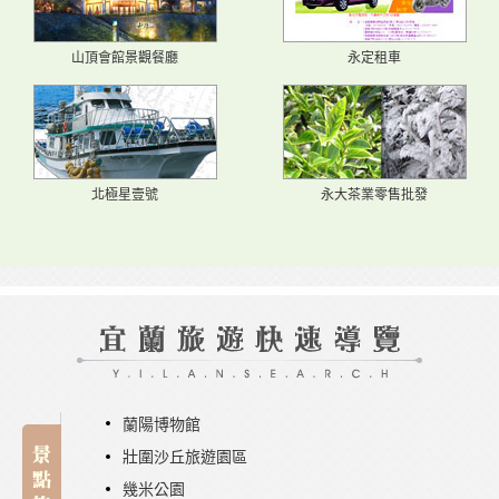
山頂會館景觀餐廳
永定租車
北極星壹號
永大茶業零售批發
蘭陽博物館
壯圍沙丘旅遊園區
幾米公園