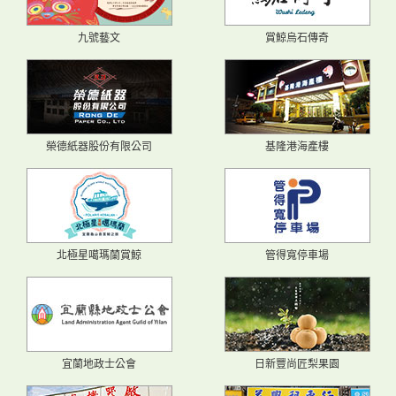
九號藝文
賞鯨烏石傳奇
榮德紙器股份有限公司
基隆港海產樓
北極星噶瑪蘭賞鯨
管得寬停車場
宜蘭地政士公會
日新豐尚匠梨果園