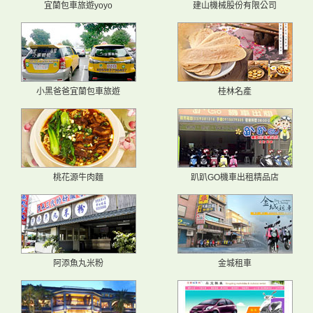
宜蘭包車旅遊yoyo
建山機械股份有限公司
小黑爸爸宜蘭包車旅遊
桂林名產
桃花源牛肉麵
趴趴GO機車出租精品店
阿添魚丸米粉
金城租車