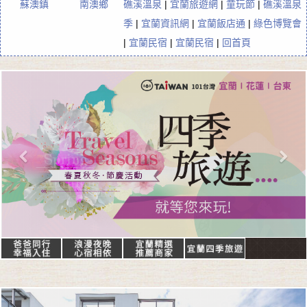
蘇澳鎮
南澳鄉
礁溪溫泉
|
宜蘭旅遊網
|
童玩節
|
礁溪溫泉
季
|
宜蘭資訊網
|
宜蘭飯店通
|
綠色博覽會
|
宜蘭民宿
|
宜蘭民宿
|
回首頁