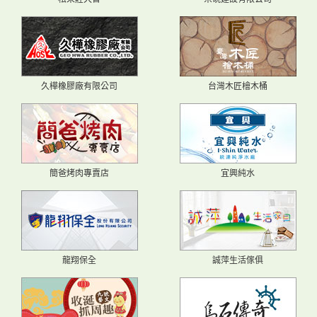
久樺橡膠廠有限公司
台灣木匠檜木桶
簡爸烤肉專賣店
宜興純水
龍翔保全
誠萍生活傢俱