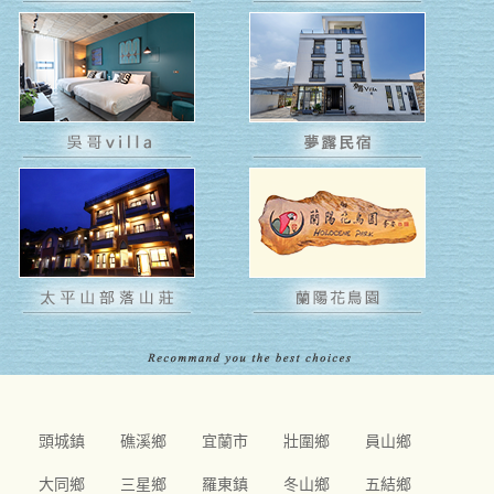
頭城鎮
礁溪鄉
宜蘭市
壯圍鄉
員山鄉
大同鄉
三星鄉
羅東鎮
冬山鄉
五結鄉