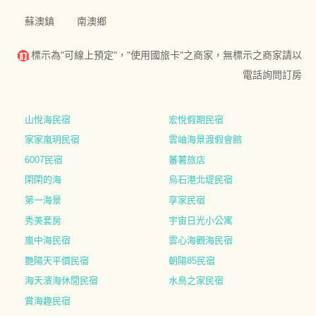
蘇澳鎮
南澳鄉
標示為"可線上預定"，"使用國旅卡"之商家，無標示之商家請以
電話詢問訂房
山悅海民宿
宏悅假期民宿
家家嵐玥民宿
雲岫海景渡假會館
6007民宿
蕃薯旅店
閑閑的海
烏石港北堤民宿
第一海景
享家民宿
秀美套房
宇宙日光小公寓
嵐中海民宿
雲心海觀海民宿
艷陽天平價民宿
朝陽85民宿
海天濱海休閒民宿
水鳥之家民宿
賞海趣民宿