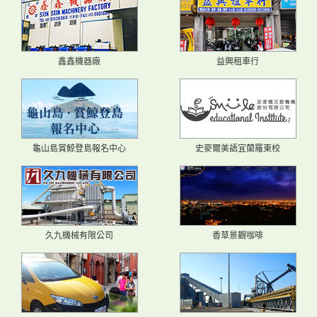
鑫鑫機器廠
益興租車行
龜山島賞鯨登島報名中心
史麥爾美語宜蘭羅東校
久九機械有限公司
香草景觀咖啡