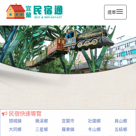
選單
宜蘭民宿通
民宿快速導覽
頭城鎮
礁溪鄉
宜蘭市
壯圍鄉
員山鄉
大同鄉
三星鄉
羅東鎮
冬山鄉
五結鄉