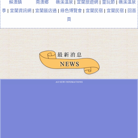
蘇澳鎮
南澳鄉
礁溪溫泉
|
宜蘭旅遊網
|
童玩節
|
礁溪溫泉
季
|
宜蘭資訊網
|
宜蘭飯店通
|
綠色博覽會
|
宜蘭民宿
|
宜蘭民宿
|
回首
頁