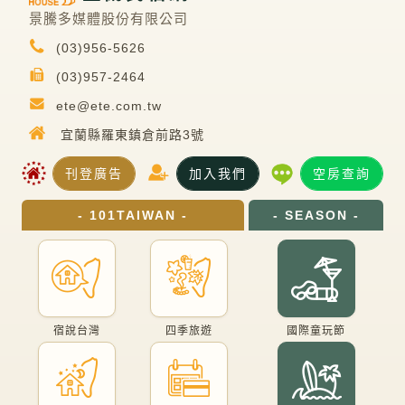
景騰多媒體股份有限公司
(03)956-5626
(03)957-2464
ete@ete.com.tw
宜蘭縣羅東鎮倉前路3號
刊登廣告
加入我們
空房查詢
- 101TAIWAN -
- SEASON -
宿說台灣
四季旅遊
國際童玩節