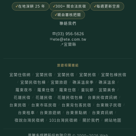
在地深耕 25 年
300+ 間合法民宿
每週更新空房
親自審核把關
聯絡我們
(03) 956-5626
☎
ete@ete.com.tw
✉
📍
宜蘭縣
旅遊相關連結
/
/
/
/
宜蘭住宿網
宜蘭民宿
宜蘭民宿
宜蘭民宿
宜蘭包棟民宿
/
/
/
/
/
宜蘭民宿包棟
宜蘭旅遊
礁溪溫泉季
礁溪溫泉
/
/
/
/
/
羅東夜市
羅東住宿
羅東住宿
童玩節
宜蘭美食
/
/
/
/
花蓮民宿
花蓮民宿
花蓮民宿包棟
台東民宿資訊網
/
/
/
/
台東民宿
台東市區民宿
台東背包客民宿
台東親子民宿
/
/
/
/
台東租車
台東旅遊網
台東景點網
台東資訊網
/
/
/
宿說台灣民宿網
101台灣民宿網
關於我們
網站地圖
景騰多媒體股份有限公司
© 2000–
2026
Web