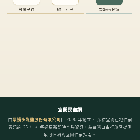
台灣民宿
線上訂房
頭城衝浪節
宜蘭民宿網
由
景騰多媒體股份有限公司
自
2000
年創立， 深耕宜蘭在地住宿
資訊逾 25 年。 每週更新即時空房資訊，為台灣自由行旅客提供
最可信賴的宜蘭住宿指南。