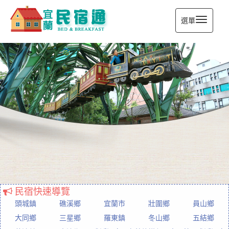
選單
宜蘭民宿通
民宿快速導覽
頭城鎮
礁溪鄉
宜蘭市
壯圍鄉
員山鄉
大同鄉
三星鄉
羅東鎮
冬山鄉
五結鄉