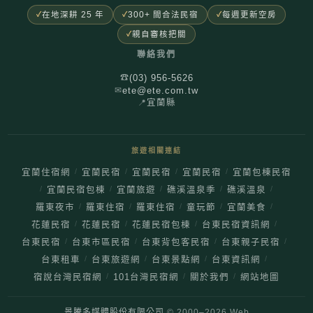
在地深耕 25 年
300+ 間合法民宿
每週更新空房
親自審核把關
聯絡我們
(03) 956-5626
☎
ete@ete.com.tw
✉
📍
宜蘭縣
旅遊相關連結
/
/
/
/
宜蘭住宿網
宜蘭民宿
宜蘭民宿
宜蘭民宿
宜蘭包棟民宿
/
/
/
/
/
宜蘭民宿包棟
宜蘭旅遊
礁溪溫泉季
礁溪溫泉
/
/
/
/
/
羅東夜市
羅東住宿
羅東住宿
童玩節
宜蘭美食
/
/
/
/
花蓮民宿
花蓮民宿
花蓮民宿包棟
台東民宿資訊網
/
/
/
/
台東民宿
台東市區民宿
台東背包客民宿
台東親子民宿
/
/
/
/
台東租車
台東旅遊網
台東景點網
台東資訊網
/
/
/
宿說台灣民宿網
101台灣民宿網
關於我們
網站地圖
景騰多媒體股份有限公司
© 2000–
2026
Web