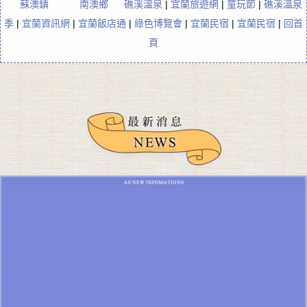
蘇澳鎮
南澳鄉
礁溪溫泉
|
宜蘭旅遊網
|
童玩節
|
礁溪溫泉
季
|
宜蘭資訊網
|
宜蘭飯店通
|
綠色博覽會
|
宜蘭民宿
|
宜蘭民宿
|
回首
頁