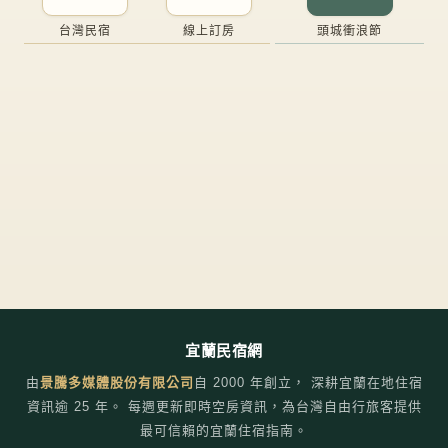
台灣民宿
線上訂房
頭城衝浪節
宜蘭民宿網
由
景騰多媒體股份有限公司
自
2000
年創立， 深耕宜蘭在地住宿
資訊逾 25 年。 每週更新即時空房資訊，為台灣自由行旅客提供
最可信賴的宜蘭住宿指南。