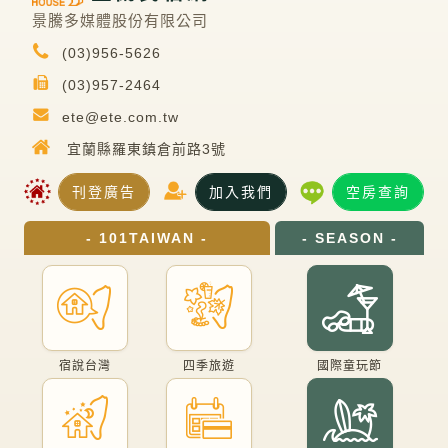
景騰多媒體股份有限公司
(03)956-5626
(03)957-2464
ete@ete.com.tw
宜蘭縣羅東鎮倉前路3號
刊登廣告
加入我們
空房查詢
- 101TAIWAN -
- SEASON -
宿說台灣
四季旅遊
國際童玩節