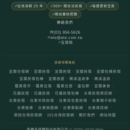
在地深耕 25 年
300+ 間合法民宿
每週更新空房
親自審核把關
聯絡我們
(03) 956-5626
☎
ete@ete.com.tw
✉
📍
宜蘭縣
旅遊相關連結
/
/
/
/
宜蘭住宿網
宜蘭民宿
宜蘭民宿
宜蘭民宿
宜蘭包棟民宿
/
/
/
/
/
宜蘭民宿包棟
宜蘭旅遊
礁溪溫泉季
礁溪溫泉
/
/
/
/
/
羅東夜市
羅東住宿
羅東住宿
童玩節
宜蘭美食
/
/
/
/
花蓮民宿
花蓮民宿
花蓮民宿包棟
台東民宿資訊網
/
/
/
/
台東民宿
台東市區民宿
台東背包客民宿
台東親子民宿
/
/
/
/
台東租車
台東旅遊網
台東景點網
台東資訊網
/
/
/
宿說台灣民宿網
101台灣民宿網
關於我們
網站地圖
景騰多媒體股份有限公司
© 2000–
2026
Web