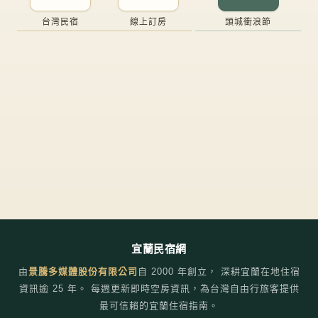
台灣民宿
線上訂房
頭城衝浪節
宜蘭民宿網
由
景騰多媒體股份有限公司
自
2000
年創立， 深耕宜蘭在地住宿
資訊逾 25 年。 每週更新即時空房資訊，為台灣自由行旅客提供
最可信賴的宜蘭住宿指南。