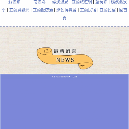
蘇澳鎮
南澳鄉
礁溪溫泉
|
宜蘭旅遊網
|
童玩節
|
礁溪溫泉
季
|
宜蘭資訊網
|
宜蘭飯店通
|
綠色博覽會
|
宜蘭民宿
|
宜蘭民宿
|
回首
頁