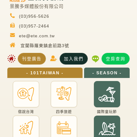
景騰多媒體股份有限公司
(03)956-5626
(03)957-2464
ete@ete.com.tw
宜蘭縣羅東鎮倉前路3號
刊登廣告
加入我們
空房查詢
- 101TAIWAN -
- SEASON -
宿說台灣
四季旅遊
國際童玩節