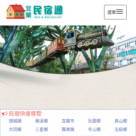
選單
宜蘭民宿通
民宿快速導覽
頭城鎮
礁溪鄉
宜蘭市
壯圍鄉
員山鄉
大同鄉
三星鄉
羅東鎮
冬山鄉
五結鄉