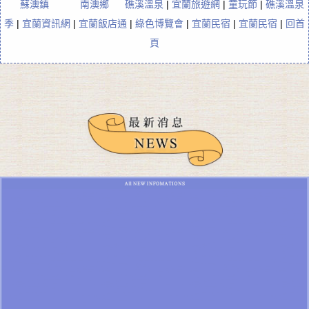
蘇澳鎮
南澳鄉
礁溪溫泉
|
宜蘭旅遊網
|
童玩節
|
礁溪溫泉
季
|
宜蘭資訊網
|
宜蘭飯店通
|
綠色博覽會
|
宜蘭民宿
|
宜蘭民宿
|
回首
頁