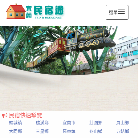
選單
宜蘭民宿通
民宿快速導覽
頭城鎮
礁溪鄉
宜蘭市
壯圍鄉
員山鄉
大同鄉
三星鄉
羅東鎮
冬山鄉
五結鄉