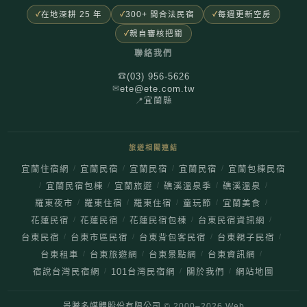
在地深耕 25 年
300+ 間合法民宿
每週更新空房
親自審核把關
聯絡我們
(03) 956-5626
☎
ete@ete.com.tw
✉
📍
宜蘭縣
旅遊相關連結
/
/
/
/
宜蘭住宿網
宜蘭民宿
宜蘭民宿
宜蘭民宿
宜蘭包棟民宿
/
/
/
/
/
宜蘭民宿包棟
宜蘭旅遊
礁溪溫泉季
礁溪溫泉
/
/
/
/
/
羅東夜市
羅東住宿
羅東住宿
童玩節
宜蘭美食
/
/
/
/
花蓮民宿
花蓮民宿
花蓮民宿包棟
台東民宿資訊網
/
/
/
/
台東民宿
台東市區民宿
台東背包客民宿
台東親子民宿
/
/
/
/
台東租車
台東旅遊網
台東景點網
台東資訊網
/
/
/
宿說台灣民宿網
101台灣民宿網
關於我們
網站地圖
景騰多媒體股份有限公司
© 2000–
2026
Web