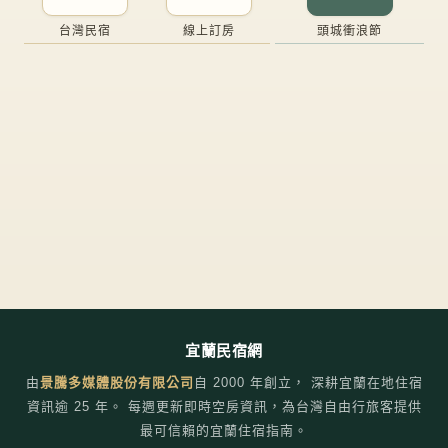
台灣民宿
線上訂房
頭城衝浪節
宜蘭民宿網
由
景騰多媒體股份有限公司
自
2000
年創立， 深耕宜蘭在地住宿
資訊逾 25 年。 每週更新即時空房資訊，為台灣自由行旅客提供
最可信賴的宜蘭住宿指南。