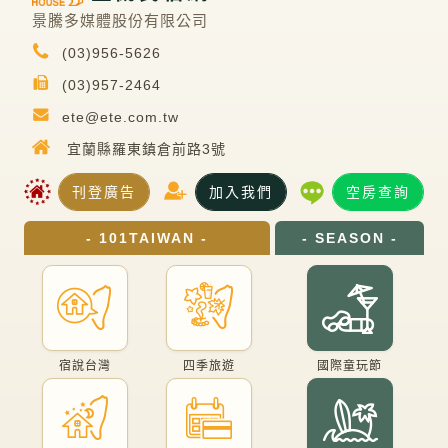
景騰多媒體股份有限公司
(03)956-5626
(03)957-2464
ete@ete.com.tw
宜蘭縣羅東鎮倉前路3號
刊登廣告
加入我們
空房查詢
- 101TAIWAN -
- SEASON -
宿說台灣
四季旅遊
國際童玩節