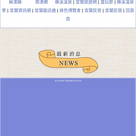
蘇澳鎮
南澳鄉
礁溪溫泉
|
宜蘭旅遊網
|
童玩節
|
礁溪溫泉
季
|
宜蘭資訊網
|
宜蘭飯店通
|
綠色博覽會
|
宜蘭民宿
|
宜蘭民宿
|
回首
頁