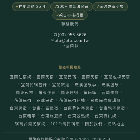
在地深耕 25 年
300+ 間合法民宿
每週更新空房
親自審核把關
聯絡我們
(03) 956-5626
☎
ete@ete.com.tw
✉
📍
宜蘭縣
旅遊相關連結
/
/
/
/
宜蘭住宿網
宜蘭民宿
宜蘭民宿
宜蘭民宿
宜蘭包棟民宿
/
/
/
/
/
宜蘭民宿包棟
宜蘭旅遊
礁溪溫泉季
礁溪溫泉
/
/
/
/
/
羅東夜市
羅東住宿
羅東住宿
童玩節
宜蘭美食
/
/
/
/
花蓮民宿
花蓮民宿
花蓮民宿包棟
台東民宿資訊網
/
/
/
/
台東民宿
台東市區民宿
台東背包客民宿
台東親子民宿
/
/
/
/
台東租車
台東旅遊網
台東景點網
台東資訊網
/
/
/
宿說台灣民宿網
101台灣民宿網
關於我們
網站地圖
景騰多媒體股份有限公司
© 2000–
2026
Web