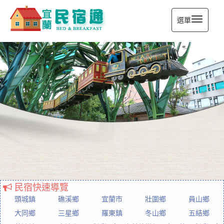
選單
宜蘭民宿通
民宿快速導覽
頭城鎮
礁溪鄉
宜蘭市
壯圍鄉
員山鄉
大同鄉
三星鄉
羅東鎮
冬山鄉
五結鄉