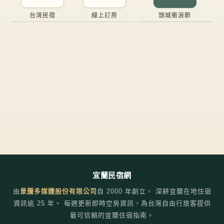
台灣民宿
線上訂房
頭城衝浪節
宜蘭民宿網
由
景騰多媒體股份有限公司
自
2000
年創立， 深耕宜蘭在地住宿
資訊逾 25 年。 每週更新即時空房資訊，為台灣自由行旅客提供
最可信賴的宜蘭住宿指南。