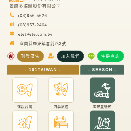
景騰多媒體股份有限公司
(03)956-5626
(03)957-2464
ete@ete.com.tw
宜蘭縣羅東鎮倉前路3號
刊登廣告
加入我們
空房查詢
- 101TAIWAN -
- SEASON -
宿說台灣
四季旅遊
國際童玩節