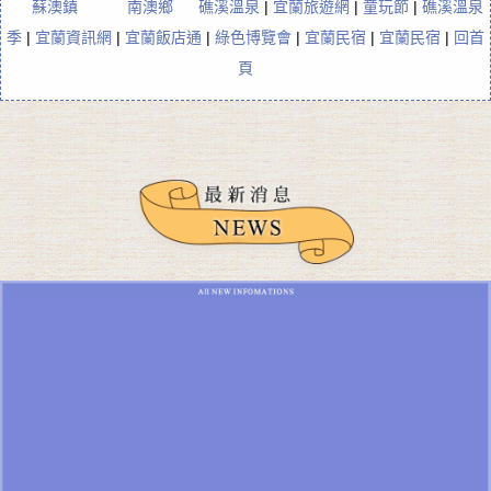
蘇澳鎮
南澳鄉
礁溪溫泉
|
宜蘭旅遊網
|
童玩節
|
礁溪溫泉
季
|
宜蘭資訊網
|
宜蘭飯店通
|
綠色博覽會
|
宜蘭民宿
|
宜蘭民宿
|
回首
頁