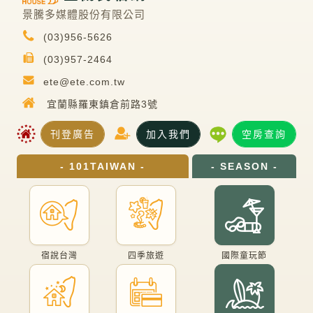
景騰多媒體股份有限公司
(03)956-5626
(03)957-2464
ete@ete.com.tw
宜蘭縣羅東鎮倉前路3號
刊登廣告
加入我們
空房查詢
- 101TAIWAN -
- SEASON -
宿說台灣
四季旅遊
國際童玩節