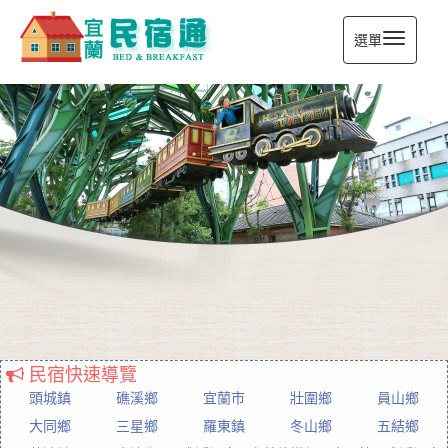
選單
宜蘭民宿通
民宿快速導覽
頭城鎮
礁溪鄉
宜蘭市
壯圍鄉
員山鄉
大同鄉
三星鄉
羅東鎮
冬山鄉
五結鄉