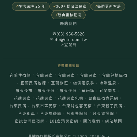
在地深耕 25 年
300+ 間合法民宿
每週更新空房
親自審核把關
聯絡我們
(03) 956-5626
☎
ete@ete.com.tw
✉
📍
宜蘭縣
旅遊相關連結
/
/
/
/
宜蘭住宿網
宜蘭民宿
宜蘭民宿
宜蘭民宿
宜蘭包棟民宿
/
/
/
/
/
宜蘭民宿包棟
宜蘭旅遊
礁溪溫泉季
礁溪溫泉
/
/
/
/
/
羅東夜市
羅東住宿
羅東住宿
童玩節
宜蘭美食
/
/
/
/
花蓮民宿
花蓮民宿
花蓮民宿包棟
台東民宿資訊網
/
/
/
/
台東民宿
台東市區民宿
台東背包客民宿
台東親子民宿
/
/
/
/
台東租車
台東旅遊網
台東景點網
台東資訊網
/
/
/
宿說台灣民宿網
101台灣民宿網
關於我們
網站地圖
景騰多媒體股份有限公司
© 2000–
2026
Web