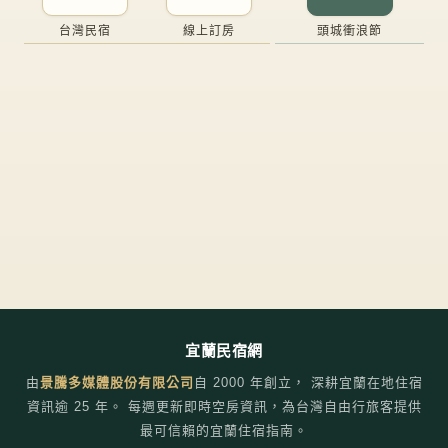
台灣民宿
線上訂房
頭城衝浪節
宜蘭民宿網
由
景騰多媒體股份有限公司
自
2000
年創立， 深耕宜蘭在地住宿
資訊逾 25 年。 每週更新即時空房資訊，為台灣自由行旅客提供
最可信賴的宜蘭住宿指南。