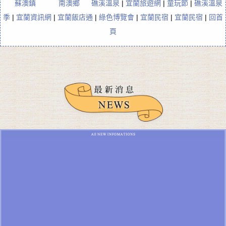
蘇澳鎮
南澳鄉
礁溪溫泉
|
宜蘭旅遊網
|
童玩節
|
礁溪溫泉
季
|
宜蘭資訊網
|
宜蘭飯店通
|
綠色博覽會
|
宜蘭民宿
|
宜蘭民宿
|
回首
頁