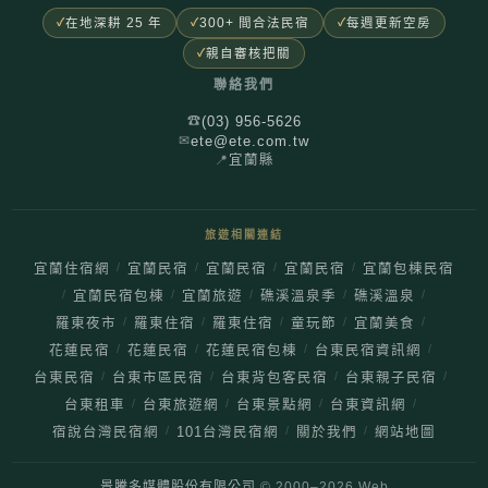
在地深耕 25 年
300+ 間合法民宿
每週更新空房
親自審核把關
聯絡我們
(03) 956-5626
☎
ete@ete.com.tw
✉
📍
宜蘭縣
旅遊相關連結
/
/
/
/
宜蘭住宿網
宜蘭民宿
宜蘭民宿
宜蘭民宿
宜蘭包棟民宿
/
/
/
/
/
宜蘭民宿包棟
宜蘭旅遊
礁溪溫泉季
礁溪溫泉
/
/
/
/
/
羅東夜市
羅東住宿
羅東住宿
童玩節
宜蘭美食
/
/
/
/
花蓮民宿
花蓮民宿
花蓮民宿包棟
台東民宿資訊網
/
/
/
/
台東民宿
台東市區民宿
台東背包客民宿
台東親子民宿
/
/
/
/
台東租車
台東旅遊網
台東景點網
台東資訊網
/
/
/
宿說台灣民宿網
101台灣民宿網
關於我們
網站地圖
景騰多媒體股份有限公司
© 2000–
2026
Web