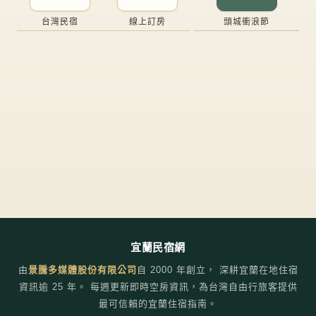
台灣民宿
線上訂房
頭城衝浪節
宜蘭民宿網
由
景騰多媒體股份有限公司
自
2000
年創立， 深耕宜蘭在地住宿
資訊逾 25 年。 每週更新即時空房資訊，為台灣自由行旅客提供
最可信賴的宜蘭住宿指南。