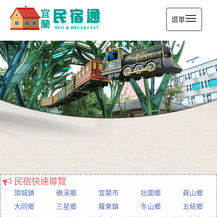
選單
宜蘭民宿通
民宿快速導覽
頭城鎮
礁溪鄉
宜蘭市
壯圍鄉
員山鄉
大同鄉
三星鄉
羅東鎮
冬山鄉
五結鄉