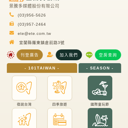
景騰多媒體股份有限公司
(03)956-5626
(03)957-2464
ete@ete.com.tw
宜蘭縣羅東鎮倉前路3號
刊登廣告
加入我們
空房查詢
- 101TAIWAN -
- SEASON -
宿說台灣
四季旅遊
國際童玩節