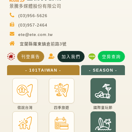
景騰多媒體股份有限公司
(03)956-5626
(03)957-2464
ete@ete.com.tw
宜蘭縣羅東鎮倉前路3號
刊登廣告
加入我們
空房查詢
- 101TAIWAN -
- SEASON -
宿說台灣
四季旅遊
國際童玩節