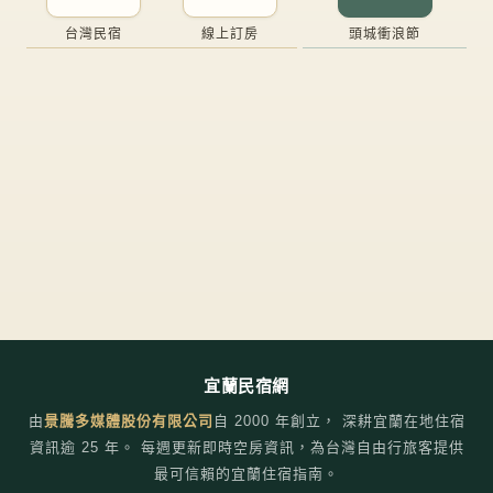
台灣民宿
線上訂房
頭城衝浪節
宜蘭民宿網
由
景騰多媒體股份有限公司
自
2000
年創立， 深耕宜蘭在地住宿
資訊逾 25 年。 每週更新即時空房資訊，為台灣自由行旅客提供
最可信賴的宜蘭住宿指南。