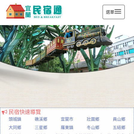
選單
宜蘭民宿通
民宿快速導覽
頭城鎮
礁溪鄉
宜蘭市
壯圍鄉
員山鄉
大同鄉
三星鄉
羅東鎮
冬山鄉
五結鄉