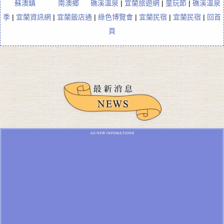
蘇澳鎮
南澳鄉
礁溪溫泉
|
宜蘭旅遊網
|
童玩節
|
礁溪溫泉
季
|
宜蘭資訊網
|
宜蘭飯店通
|
綠色博覽會
|
宜蘭民宿
|
宜蘭民宿
|
回首
頁