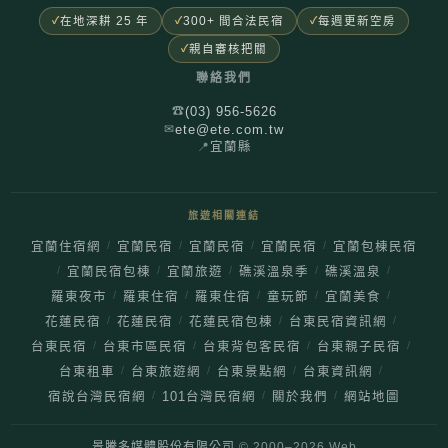
在地深耕 25 年
300+ 間合法民宿
每週更新空房
親自審核把關
聯絡我們
(03) 956-5626
☎
ete@ete.com.tw
✉
📍
宜蘭縣
旅遊相關連結
/
/
/
/
宜蘭住宿網
宜蘭民宿
宜蘭民宿
宜蘭民宿
宜蘭包棟民宿
/
/
/
/
/
宜蘭民宿包棟
宜蘭旅遊
礁溪溫泉季
礁溪溫泉
/
/
/
/
/
羅東夜市
羅東住宿
羅東住宿
童玩節
宜蘭美食
/
/
/
/
花蓮民宿
花蓮民宿
花蓮民宿包棟
台東民宿資訊網
/
/
/
/
台東民宿
台東市區民宿
台東背包客民宿
台東親子民宿
/
/
/
/
台東租車
台東旅遊網
台東景點網
台東資訊網
/
/
/
宿說台灣民宿網
101台灣民宿網
關於我們
網站地圖
景騰多媒體股份有限公司
© 2000–
2026
Web